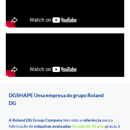
DGSHAPE Uma empresa do grupo Roland
DG
A Roland DG Group Company
tem sido a
referência
para a
fabricação de
máquinas avançadas
há mais de 43 anos
graças à