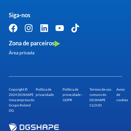
Siga-nos
Zona de parceiros
Área privada
Copyright ©
Política de
Política de
Termos de uso
Aviso
2024 DGSHAPE
privacidade
privacidade –
comuns do
de
Uma empresa do
GDPR
DGSHAPE
cookies
Grupo Roland
CLOUD
DG