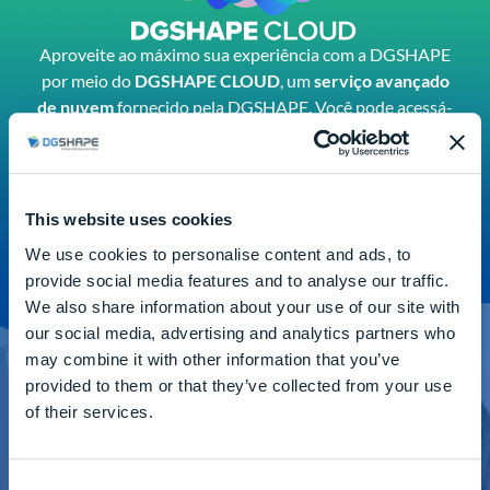
Aproveite ao máximo sua experiência com a DGSHAPE
por meio do
DGSHAPE CLOUD
, um
serviço avançado
de nuvem
fornecido pela DGSHAPE.
Você pode acessá-
lo por meio de sua
conta DGSHAPE
ele concede a você
acesso a
Insights
uma ferramenta para
controlar
remotamente seus
dispositivos de fresagem
CAD/CAM
e
dar suporte aos
seus negócios.
This website uses cookies
DETALHES DO SERVIÇO
We use cookies to personalise content and ads, to
provide social media features and to analyse our traffic.
We also share information about your use of our site with
our social media, advertising and analytics partners who
may combine it with other information that you’ve
provided to them or that they’ve collected from your use
of their services.