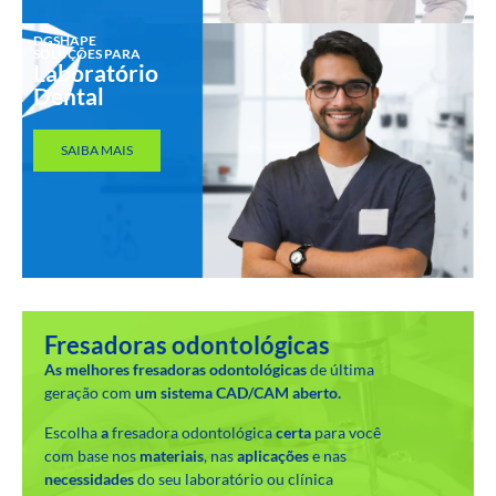
DGSHAPE
SOLUÇÕES PARA
Laboratório
Dental
SAIBA MAIS
Fresadoras odontológicas
As melhores
fresadoras odontológicas
de última
geração com
um sistema CAD/CAM aberto.
Escolha
a
fresadora odontológica
certa
para você
com base nos
materiais
, nas
aplicações
e nas
necessidades
do seu laboratório ou clínica