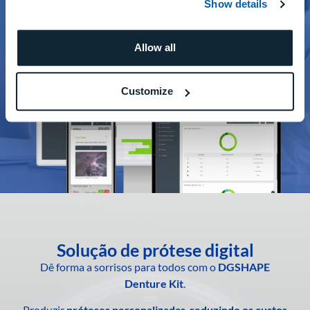
Show details
Allow all
Customize
Solução de prótese digital
Dê forma a sorrisos para todos com o
DGSHAPE
Denture Kit
.
Produzir
próteses personalizadas
,
reduzindo os custos