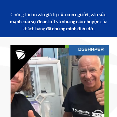
Chúng tôi tin vào
giá trị của con người
, vào
sức
mạnh của sự đoàn kết
và
những câu chuyện
của
khách hàng
đã chứng minh điều đó
.