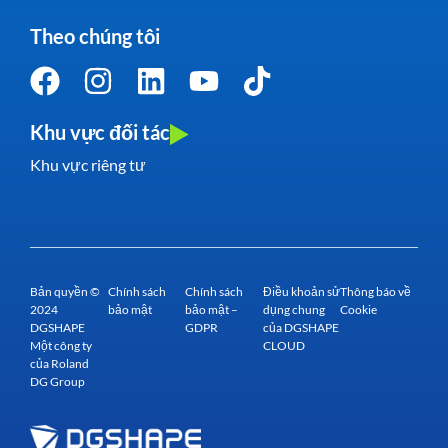
Theo chúng tôi
Khu vực đối tác
Khu vực riêng tư
Bản quyền ©
Chính sách
Chính sách
Điều khoản sử
Thông báo về
2024
bảo mật
bảo mật –
dụng chung
Cookie
DGSHAPE
GDPR
của DGSHAPE
Một công ty
CLOUD
của Roland
DG Group