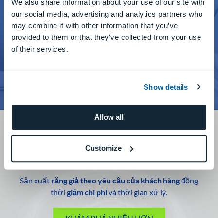
We also share information about your use of our site with
our social media, advertising and analytics partners who
may combine it with other information that you’ve
provided to them or that they’ve collected from your use
of their services.
Show details
Allow all
Giải pháp răng giả kỹ thuật số
Customize
Tạo nụ cười cho mọi người với
Bộ răng giả DGSHAPE
.
Sản xuất
răng giả theo yêu cầu của khách hàng
đồng
thời
giảm chi phí
và thời gian xử lý.
KHÁM PHÁ NHIỀU HƠN