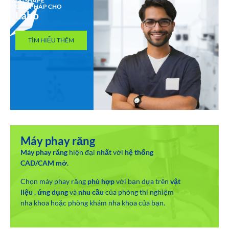
DGSHAPE
GIẢI PHÁP CHO
Labo
TÌM HIỂU THÊM
Máy phay răng
Máy phay răng
hiện đại
nhất
với
hệ thống
CAD/CAM mở.
Chọn máy phay răng
phù hợp
với bạn dựa trên
vật
liệu
,
ứng dụng
và
nhu cầu
của phòng thí nghiệm
nha khoa hoặc phòng khám nha khoa của bạn.