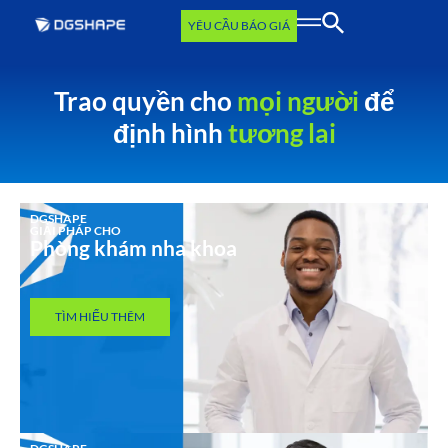
YÊU CẦU BÁO GIÁ
Trao quyền cho
mọi người
để
định hình
tương lai
DGSHAPE
GIẢI PHÁP CHO
Phòng khám nha khoa
TÌM HIỂU THÊM