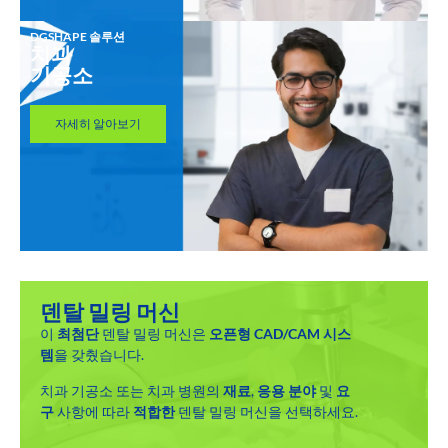
DGSHAPE 솔루션
치과
기공소
자세히 알아보기
덴탈 밀링 머신
이
최첨단
덴탈 밀링 머신은
오픈형
CAD/CAM 시스
템
을 갖췄습니다.
치과 기공소 또는 치과 병원의
재료
,
응용 분야
및
요
구
사항에 따라
적합한
덴탈 밀링 머신을 선택하세요.