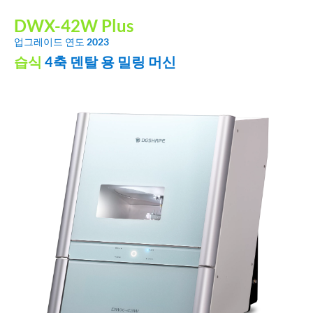
DWX-42W Plus
업그레이드 연도
2023
습식
4축 덴탈 용 밀링 머신