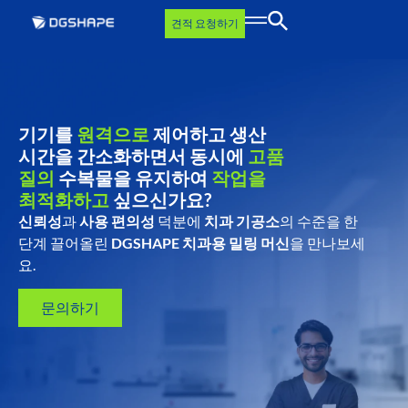
견적 요청하기
기기를
원격으로
제어하고 생산
시간을 간소화하면서 동시에
고품
질의
수복물을 유지하여
작업을
최적화하고
싶으신가요?
신뢰성
과
사용 편의성
덕분에
치과 기공소
의 수준을 한
단계 끌어올린
DGSHAPE 치과용 밀링 머신
을 만나보세
요.
문의하기