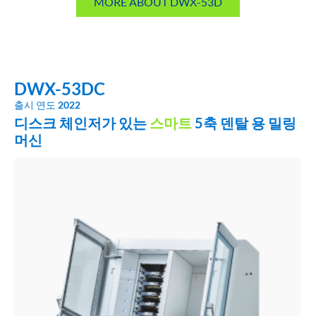
MORE ABOUT DWX-53D
DWX-53DC
출시 연도
2022
디스크 체인저가 있는
스마트
5축 덴탈 용 밀링
머신