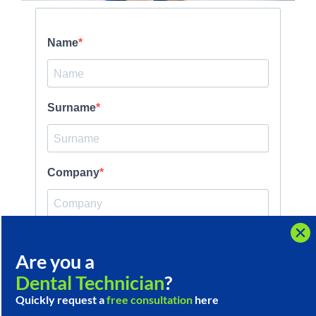
Are you a
Are you a
Dental Technician
Dental Technician
?
?
Quickly request a
Quickly request a
free consultation
free consultation
here
here