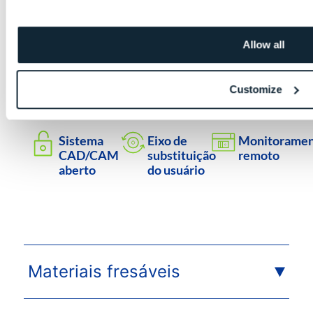
Fresagem
Trocador
Sensor de
Allow all
odontológica
automático
temperatura
de 5 eixos
de
embutido
ferramentas
Customize
com até 15
brocas
Sistema
Eixo de
Monitorame
CAD/CAM
substituição
remoto
aberto
do usuário
Materiais fresáveis