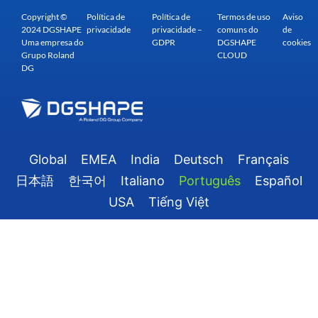
Copyright ©
Política de
Política de
Termos de uso
Aviso
2024 DGSHAPE
privacidade
privacidade –
comuns do
de
Uma empresa do
GDPR
DGSHAPE
cookies
Grupo Roland
CLOUD
DG
Global
EMEA
India
Deutsch
Français
日本語
한국어
Italiano
Português
Español
USA
Tiếng Việt