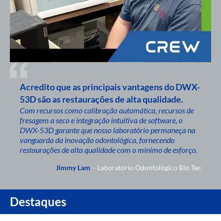
Acredito que as principais vantagens do DWX-
53D são as restaurações de alta qualidade.
Com recursos como calibração automática, recursos de
fresagem a seco e integração intuitiva de software, o
DWX-53D garante que nosso laboratório permaneça na
vanguarda da inovação odontológica, fornecendo
restaurações de alta qualidade com o mínimo de esforço.
Jimmy Lam
– Laboratório Odontológico Bio Tec
Destaques