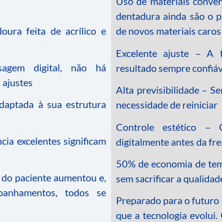
Uso de materiais conven
dentadura ainda são o p
ura feita de acrílico e
de novos materiais caros
Excelente ajuste – A 
agem digital, não há
resultado sempre confiáv
 ajustes
Alta previsibilidade – 
adaptada à sua estrutura
necessidade de reiniciar
Controle estético – 
ia excelentes significam
digitalmente antes da fr
50% de economia de tem
o do paciente aumentou e,
sem sacrificar a qualidad
anhamentos, todos se
Preparado para o futuro 
que a tecnologia evolui