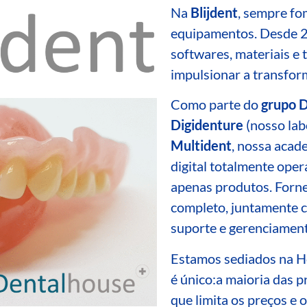
Na
Blijdent
, sempre fo
equipamentos. Desde 
softwares, materiais e
impulsionar a transfor
Como parte do
grupo 
Digidenture
(nosso lab
Multident
, nossa acad
digital totalmente ope
apenas produtos. Forne
completo, juntamente c
suporte e gerenciament
Estamos sediados na H
é único:
a maioria das p
que limita
os preços
e o