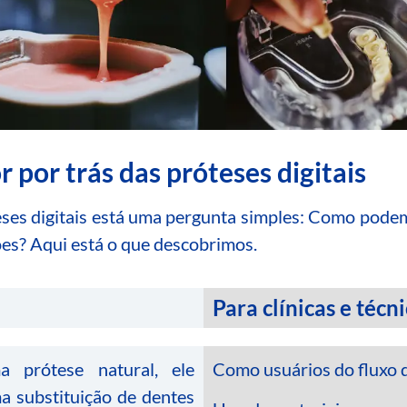
 por trás das próteses digitais
ses digitais está uma pergunta simples: Como podem
ões? Aqui está o que descobrimos.
Para clínicas e téc
 prótese natural, ele
Como usuários do fluxo d
a substituição de dentes