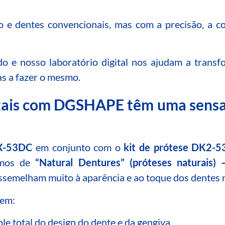
o e dentes convencionais, mas com a precisão, a con
do e nosso laboratório digital nos ajudam a transf
oas a fazer o mesmo.
gitais com DGSHAPE têm uma sens
-53DC
em conjunto com o
kit de prótese DK2-5
amos de
“Natural Dentures” (próteses naturais)
assemelham muito à aparência e ao toque dos dentes 
cem:
ole total do design do dente e da gengiva