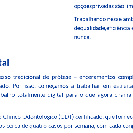
opções
privadas
são lim
Trabalhando nesse
ambi
de
qualidade
,
eficiência
nunca.
tal
sso tradicional de prótese – enceramentos complic
ssado. Por isso, começamos a trabalhar em estreit
balho totalmente digital para o que agora chama
 Clínico Odontológico (CDT) certificado, que fornec
os cerca de quatro casos por semana, com cada conj