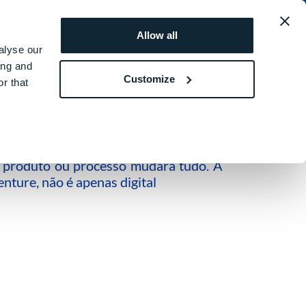
L
Sobre Nós
DGSHAPE Care
Português
Allow all
alyse our
ing and
Customize
r that
do a prótese digital com o
 produto ou processo mudará tudo. A
nture, não é apenas digital