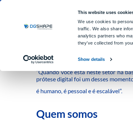
Dental Milling Machine
This website uses cookie
We use cookies to personal
traffic. We also share info
analytics partners who may
they’ve collected from your
Da tradição à transformaçã
DGSHAPE
Show details
“Quando você está neste setor há b
prótese digital foi um desses momentos
é humano, é pessoal e é escalável”.
Quem somos