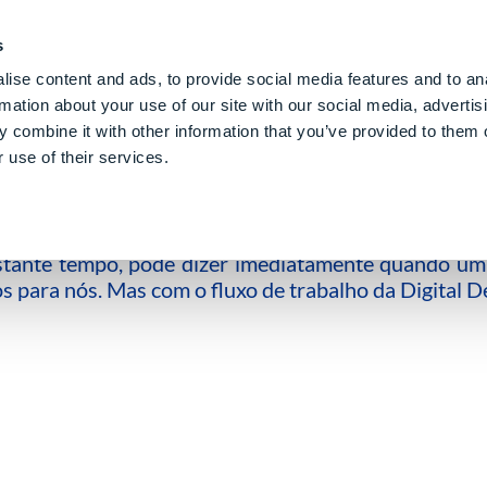
s
DGSHAPE CLOUD
SOLUÇÃO DE PRÓTESE DIGITA
s
ise content and ads, to provide social media features and to an
rmation about your use of our site with our social media, advertis
 combine it with other information that you’ve provided to them o
 use of their services.
o. Como a Blijdent está revolucionan
astante tempo, pode dizer imediatamente quando um
 para nós. Mas com o fluxo de trabalho da Digital De