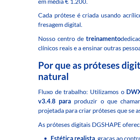
em média € 1.200.
Cada prótese é criada usando acrílic
fresagem digital.
Nosso centro de
treinamento
dedica
clínicos reais e a ensinar outras pess
Por que as próteses di
natural
Fluxo de trabalho: Utilizamos
o
DWX
v3.4
.
8 para
produzir o que cham
projetada para criar próteses que se 
As próteses digitais DGSHAPE ofere
Estética realista
, graças ao contr