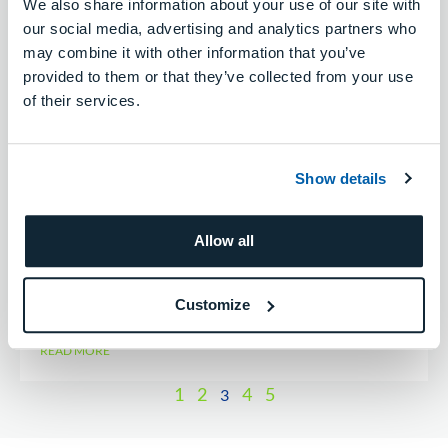
We also share information about your use of our site with
our social media, advertising and analytics partners who
may combine it with other information that you’ve
provided to them or that they’ve collected from your use
of their services.
令和5年石川県能登地方を震源とする地
震による被災者の皆様へ
この度の令和5年石川県能登地方を震源とする地震に
Show details
よる被災者の皆様に、心よりお見舞い申し上げますと
共に一日も早い復旧をお祈り申し上げます。 今回の災
Allow all
害により当社製品が被害を受けてお困りのお客様に、
少しでもお客様のご負担を軽 […]
...
Customize
READ MORE
1
2
4
5
3