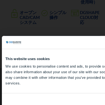
使用時）
オープン
シンプル
DGSHAPE
CAD/CAM
操作
CLOUD対
システム
応
切削可能な材料
This website uses cookies
あなたは歯科医療
We use cookies to personalise content and ads, to provide so
also share information about your use of our site with our so
may combine it with other information that you’ve provided to
はい
services.
いいえ