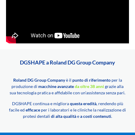
DGSHAPE a Roland DG Group Company
Roland DG Group Company
è il
punto di riferimento
per la
produzione di
macchine avanzate
da oltre 38 anni
grazie alla
sua tecnologia pratica e affidabile con un’assistenza senza pari.
DGSHAPE continua e migliora
questa eredità
, rendendo più
facile ed
efficace
per i laboratori e le cliniche la realizzazione di
protesi dentali
di alta qualità
e
a costi contenuti
.