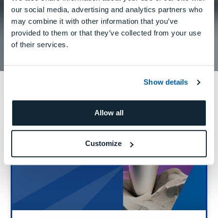
our social media, advertising and analytics partners who
may combine it with other information that you’ve
DWX-52Di Plus: Il Fresatrice Dentale A Secco
provided to them or that they’ve collected from your use
Aggiornato Di DGSHAPE
of their services.
Leggi Tutto
Show details
Eventi
Allow all
DGSHAPE EMEA
Customize