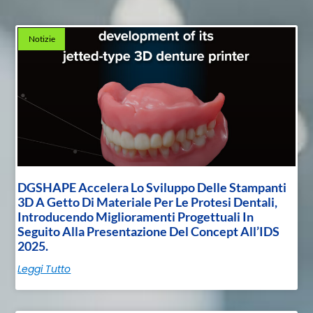
Notizie
DGSHAPE Accelera Lo Sviluppo Delle Stampanti
3D A Getto Di Materiale Per Le Protesi Dentali,
Introducendo Miglioramenti Progettuali In
Seguito Alla Presentazione Del Concept All’IDS
2025.
Leggi Tutto