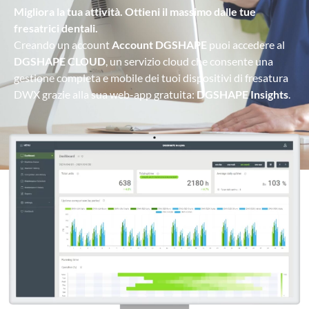
Migliora la tua attività. Ottieni il massimo dalle tue
fresatrici dentali.
Creando un account
Account DGSHAPE
puoi accedere al
DGSHAPE CLOUD
, un servizio cloud che consente una
gestione completa e mobile dei tuoi dispositivi di fresatura
DWX grazie alla sua web-app gratuita:
DGSHAPE Insights
.