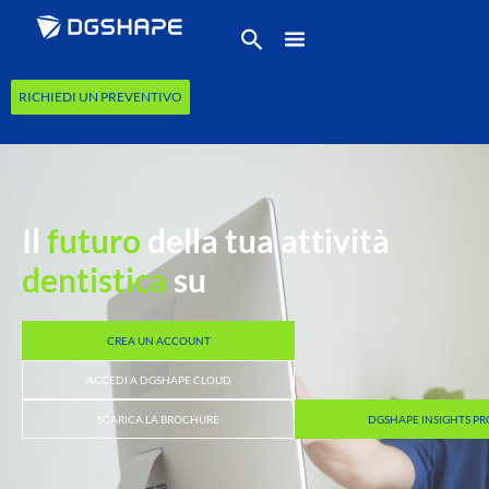
RICHIEDI UN PREVENTIVO
Il
futuro
della tua attività
dentistica
su
CREA UN ACCOUNT
ACCEDI A DGSHAPE CLOUD
SCARICA LA BROCHURE
DGSHAPE INSIGHTS PR