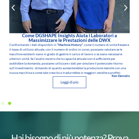
Come DGSHAPE Insights Aiuta i Laboratori a
Massimizzare le Prestazioni delle DWX
Confrontando i dati disponibili in
“Machine History”
, come il numero di unità fresate e
il tasso di utilizzo attuale, con il numero di ordini in corso, possiamo valutare se le
macchine esistenti siano in grado di gestire il carico di lavoro o se siano necessarie
ulteriori unità. Se l’analisi mostra che la capacità attuale non è sufficiente per
soddisfare la domanda, possiamo utilizzare i dati per simulare il potenziale ritorno
sull’investimento: stimando di quanto aumenterebbe la produzione mensile con una
nuova macchina e come tale crescita si tradurrebbe in maggiori vendite e profitti.
Ken Dentalix
Leggi di più
Hai bisogno di più potenza? Prova