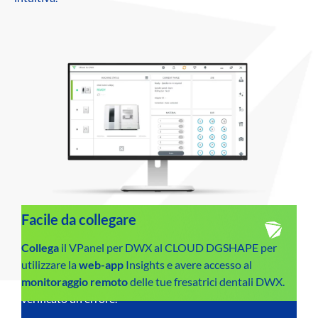
Facile da usare
Facile da collegare
Monitora l’
Collega
il VPanel per DWX al CLOUD DGSHAPE per
uso degli utensili e
imposta le
notifiche in
modo da
utilizzare la
sapere
web-app
quando i lavori di fresatura sono
Insights e avere accesso al
terminati, le operazioni sono state completate o se si è
monitoraggio remoto
delle tue fresatrici dentali DWX.
verificato un errore.