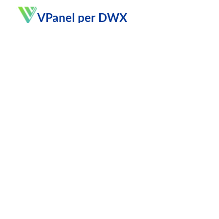
VPanel per DWX
VPanel per DWX ti permette di avere
controllo
completo
sulle tue frese dentali DWX grazie alla sua
interfaccia intuitiva.
Facile da
Facile da usare
collegare
Monitora l’
uso degli
Collega
il VPanel per
utensili e
imposta le
DWX al CLOUD
notifiche in modo da
DGSHAPE per
sapere
quando i
utilizzare la web-app
lavori di fresatura
Insights e avere
sono terminati, le
accesso al
operazioni sono state
monitoraggio remoto
completate o se si è
delle tue fresatrici
verificato un errore.