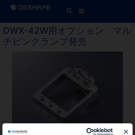
DWX-42W用オプション マル
チピンクランプ発売