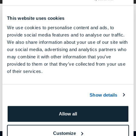
DWX-42W用のマルチピンクランプ
45,000円（税別）
This website uses cookies
注）DWX-42W専用です。それ以外の機種には使用できませ
We use cookies to personalise content and ads, to
ん。
あなたは歯科医療関係者ですか？
provide social media features and to analyse our traffic.
We also share information about your use of our site with
一般医療機器 歯科技工室設置型コンピュータ支援設計・製造ユニット
our social media, advertising and analytics partners who
歯科用CAD/CAMマシン DWX-42W 医療機器届出番号
22B3X10006000061
may combine it with other information that you’ve
はい
製造販売元 ローランド ディー.ジー.株式会社 静岡県浜松市浜名区新都田
provided to them or that they’ve collected from your use
1-1-2
of their services.
いいえ
当サイトは、医療関係者の方を対象にしたものです。一般の方に対する情報
提供サイトではありません。
Show details
このサイトは日本国内の歯科医師、歯科技工士およ
カスタマーサポート
び歯科衛生士等の歯科医療関係者を対象にしたもの
Allow all
であり、一般の方や国外の歯科医療関係者に対する
歯科用ミリングマシンDWXシリーズと、DGSHAPE CLOUDのサポート
については、DGSHAPEコールセンターまでお問い合わせください。
情報提供のサイトではありません。
Customize