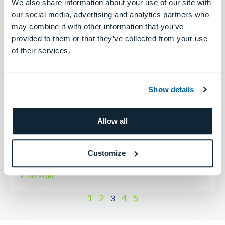
We also share information about your use of our site with
our social media, advertising and analytics partners who
may combine it with other information that you’ve
provided to them or that they’ve collected from your use
of their services.
令和5年石川県能登地方を震源とする地
震による被災者の皆様へ
この度の令和5年石川県能登地方を震源とする地震に
Show details
よる被災者の皆様に、心よりお見舞い申し上げますと
共に一日も早い復旧をお祈り申し上げます。 今回の災
Allow all
害により当社製品が被害を受けてお困りのお客様に、
少しでもお客様のご負担を軽 […]
...
Customize
READ MORE
1
2
4
5
3