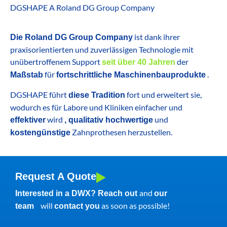
DGSHAPE A Roland DG Group Company
ist dank ihrer
Die Roland DG Group Company
praxisorientierten und zuverlässigen Technologie mit
unübertroffenem Support
der
seit über 40 Jahren
für
.
Maßstab
fortschrittliche Maschinenbauprodukte
DGSHAPE führt
fort und erweitert sie,
diese Tradition
wodurch es für Labore und Kliniken einfacher und
wird
und
effektiver
, qualitativ hochwertige
Zahnprothesen herzustellen.
kostengünstige
Request A Quote
and
Interested in a DWX? Reach out
our
will
as soon as possible!
team
contact you