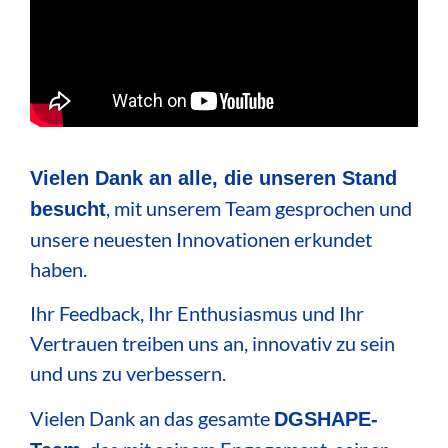
Vielen Dank an alle, die unseren Stand
, mit unserem Team gesprochen und
besucht
unsere neuesten Innovationen erkundet
haben.
Ihr Feedback, Ihr Enthusiasmus und Ihr
Vertrauen treiben uns an, innovativ zu sein
und uns zu verbessern.
Vielen Dank an das gesamte
DGSHAPE-