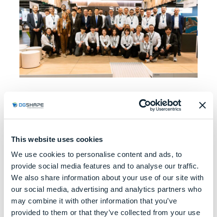
Einer der Höhepunkte der Messe war die
offizielle Enthüllung der
, einer
DWX-52Di Plus
Weiterentwicklung der bewährten DWX-52
This website uses cookies
Serie. Die neue DWX-52Di Plus wurde
We use cookies to personalise content and ads, to
entwickelt, um noch mehr Zuverlässigkeit,
provide social media features and to analyse our traffic.
Benutzerfreundlichkeit und Konnektivität zu
We also share information about your use of our site with
bieten und wurde von Betreibern von
our social media, advertising and analytics partners who
Fräszentren, Dentallaboren und
may combine it with other information that you’ve
provided to them or that they’ve collected from your use
Wiederverkäufern gleichermaßen begeistert