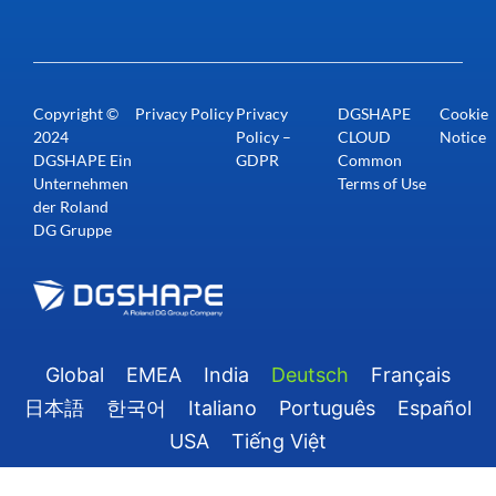
Copyright ©
Privacy Policy
Privacy
DGSHAPE
Cookie
2024
Policy –
CLOUD
Notice
DGSHAPE Ein
GDPR
Common
Unternehmen
Terms of Use
der Roland
DG Gruppe
Global
EMEA
India
Deutsch
Français
日本語
한국어
Italiano
Português
Español
USA
Tiếng Việt