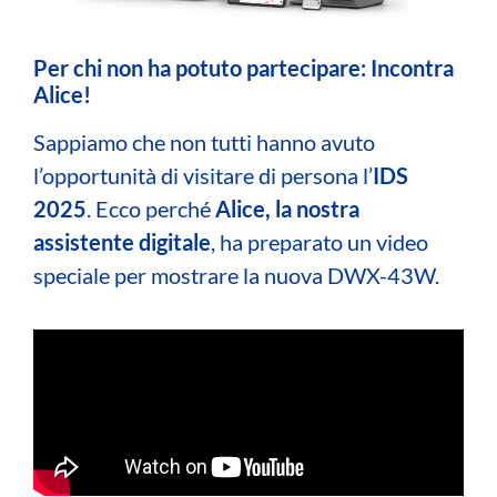
Per chi non ha potuto partecipare: Incontra
Alice!
Sappiamo che non tutti hanno avuto
l’opportunità di visitare di persona l’
IDS
2025
. Ecco perché
Alice, la nostra
assistente digitale
, ha preparato un video
speciale per mostrare la nuova DWX-43W.