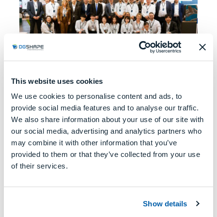
This website uses cookies
Uno dei momenti salienti della fiera è stata la
We use cookies to personalise content and ads, to
presentazione ufficiale della
,
DWX-52Di Plus
provide social media features and to analyse our traffic.
un’evoluzione dell’affidabile serie DWX-52.
We also share information about your use of our site with
Progettata per offrire una maggiore
our social media, advertising and analytics partners who
may combine it with other information that you’ve
affidabilità, facilità d’uso e connettività, la
provided to them or that they’ve collected from your use
nuova DWX-52Di Plus è stata accolta con
of their services.
entusiasmo dagli operatori dei centri di
fresatura, dai laboratori odontotecnici e dai
rivenditori. Qualità premium senza un prezzo
Show details